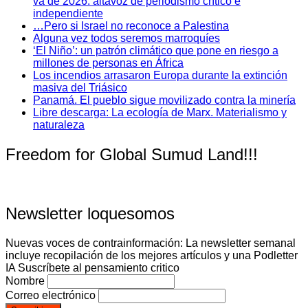
va de 2026: altavoz de periodismo crítico e
independiente
…Pero si Israel no reconoce a Palestina
Alguna vez todos seremos marroquíes
‘El Niño’: un patrón climático que pone en riesgo a
millones de personas en África
Los incendios arrasaron Europa durante la extinción
masiva del Triásico
Panamá. El pueblo sigue movilizado contra la minería
Libre descarga: La ecología de Marx. Materialismo y
naturaleza
Freedom for Global Sumud Land!!!
Newsletter loquesomos
Nuevas voces de contrainformación: La newsletter semanal
incluye recopilación de los mejores artículos y una Podletter
IA Suscríbete al pensamiento critico
Nombre
Correo electrónico