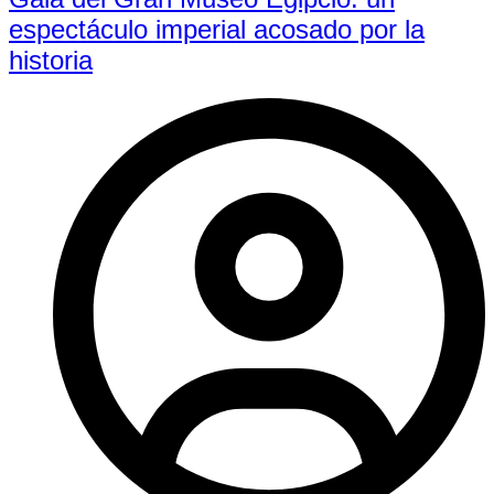
espectáculo imperial acosado por la
historia