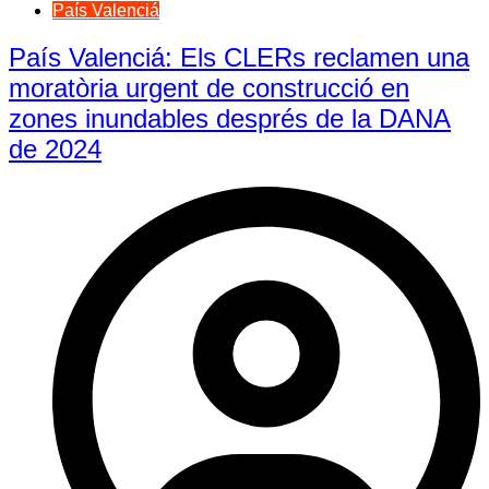
País Valenciá
País Valenciá: Els CLERs reclamen una
moratòria urgent de construcció en
zones inundables després de la DANA
de 2024