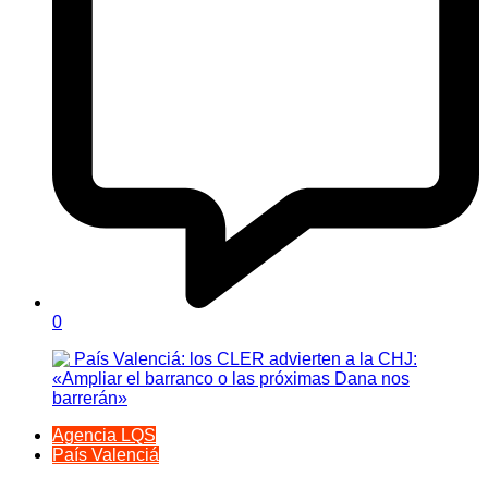
0
Agencia LQS
País Valenciá