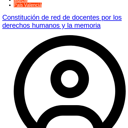
País Valenciá
Constitución de red de docentes por los
derechos humanos y la memoria