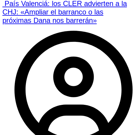
País Valenciá: los CLER advierten a la
CHJ: «Ampliar el barranco o las
próximas Dana nos barrerán»