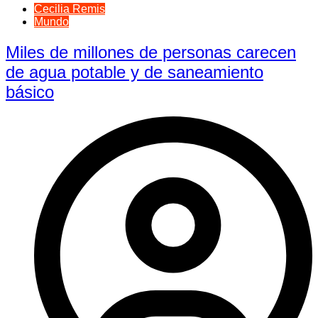
Cecilia Remis
Mundo
Miles de millones de personas carecen
de agua potable y de saneamiento
básico