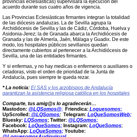
provincias eclesiásticas) supervisará la ejecución del
acuerdo durante sus cuatro años de vigencia.
Las Provincias Eclesiásticas firmantes integran la totalidad
de las diócesis andaluzas. La de Sevilla agrupa la
Archidiócesis de Sevilla y las de Cádiz, Córdoba, Huelva y
Asidonia-Jerez; la de Granada abarca la Archidiócesis de
Granada y las de Almería, Jaén, Málaga y Guadix. De este
modo, los hospitales públicos sevillanos quedan
directamente cubiertos al pertenecer a la Archidiócesis de
Sevilla, una de las entidades firmantes.
Y si enfermas, y no hay medicas o enfermeros o auxiliares o
celadoras, visto el orden de prioridad de la Junta de
Andalucía, pues siempre te queda rezar.
* La noticia:
El SAS y los arzobispos de Andalucía
garantizan la asistencia religiosa católica en los hospitales
Comparte, tus amig@s lo agradecerán…
Mastodon:
@LQSomos@
;
Friendica:
Loquesomos;
UpScrolled:
@LQSomos
;
Telegram:
LoQueSomosWeb;
Bluesky:
LQSomos
; Twitter:
@LQSomos;
Facebook:
LoQueSomos;
Instagram:
LoQueSomos
;
WhatsApp:
LoQueSomos
;
Youtube:
@LoquesomosAudiovisual