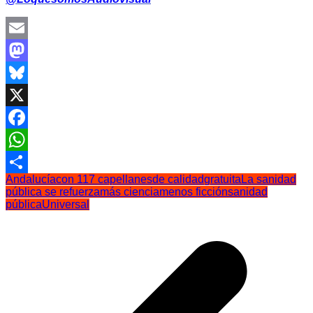
Email
Mastodon
Bluesky
X
Facebook
WhatsApp
Andalucía
con 117 capellanes
de calidad
gratuita
La sanidad
Compartir
pública se refuerza
más ciencia
menos ficción
sanidad
pública
Universal
Navegación
de
entradas