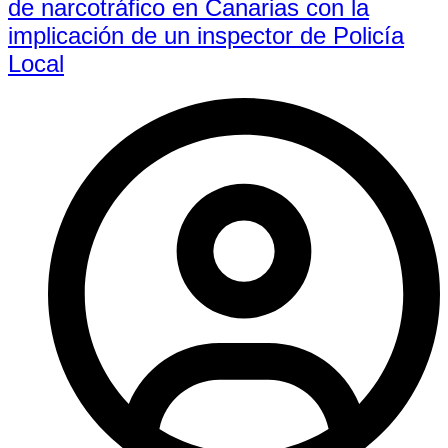
de narcotráfico en Canarias con la
implicación de un inspector de Policía
Local